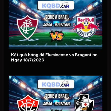
Kết quả bóng đá Fluminense vs Bragantino
Ngày 18/7/2026