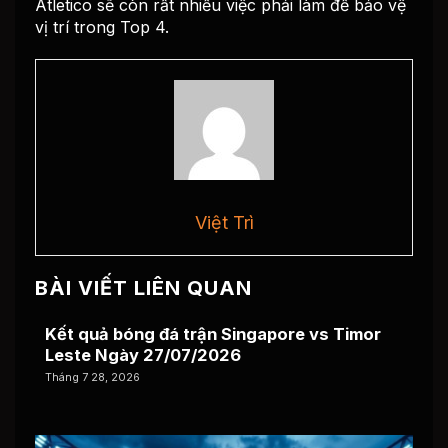
Atletico sẽ còn rất nhiều việc phải làm để bảo vệ
vị trí trong Top 4.
Việt Trì
BÀI VIẾT LIÊN QUAN
Kết quả bóng đá trận Singapore vs Timor
Leste Ngày 27/07/2026
Tháng 7 28, 2026