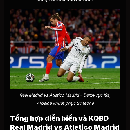
Real Madrid vs Atletico Madrid – Derby rực lửa,
Arbeloa khuất phục Simeone
Tổng hợp diễn biến và KQBD
Real Madrid vs Atletico Madrid