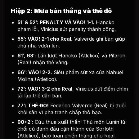
Hiệp 2: Mưa bàn thắng và thẻ đỏ
51′ & 52′: PENALTY VÀ VÀO! 1-1.
Hancko
phạm lỗi, Vinicius sút penalty thành công.
55′: VÀO! 2-1 cho Real.
Valverde ghi bàn giúp
chủ nhà vươn lên.
61′, 63′:
Lần lượt Hancko (Atletico) và Pitarch
(Real) nhận thẻ vàng.
66′: VÀO! 2-2.
Siêu phẩm sút xa của Nahuel
Molina (Atletico).
72′: VÀO! 3-2 cho Real.
Vinicius dứt điểm chìm
tái lập thế dẫn bàn.
77′: THẺ ĐỎ!
Federico Valverde (Real) bị đuổi
khỏi sân vì pha tranh chấp thô bạo.
90+2′:
Cứu thua xuất thần! Thủ môn Lunin từ
chối cú đánh đầu cận thành của Sorloth
(Atletico), bảo toàn chiến thắng cho Real.