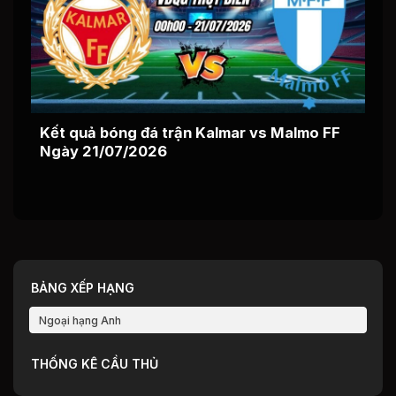
Kết quả bóng đá trận Kalmar vs Malmo FF
Ngày 21/07/2026
BẢNG XẾP HẠNG
Ngoại hạng Anh
THỐNG KÊ CẦU THỦ