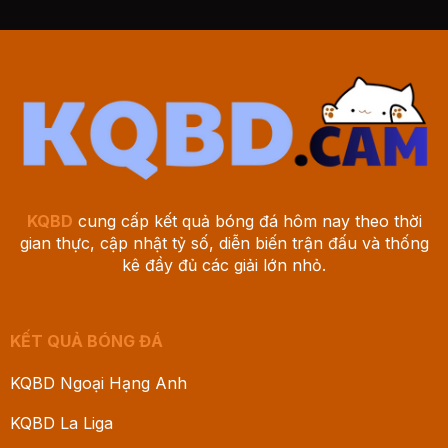
KQBD
cung cấp kết quả bóng đá hôm nay theo thời
gian thực, cập nhật tỷ số, diễn biến trận đấu và thống
kê đầy đủ các giải lớn nhỏ.
KẾT QUẢ BÓNG ĐÁ
KQBD Ngoại Hạng Anh
KQBD La Liga