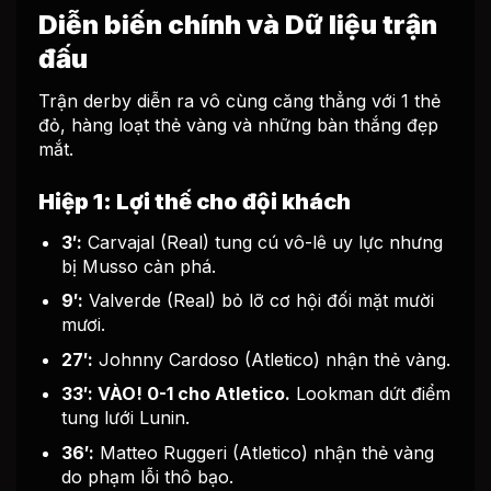
Diễn biến chính và Dữ liệu trận
đấu
Trận derby diễn ra vô cùng căng thẳng với 1 thẻ
đỏ, hàng loạt thẻ vàng và những bàn thắng đẹp
mắt.
Hiệp 1: Lợi thế cho đội khách
3′:
Carvajal (Real) tung cú vô-lê uy lực nhưng
bị Musso cản phá.
9′:
Valverde (Real) bỏ lỡ cơ hội đối mặt mười
mươi.
27′:
Johnny Cardoso (Atletico) nhận thẻ vàng.
33′: VÀO! 0-1 cho Atletico.
Lookman dứt điểm
tung lưới Lunin.
36′:
Matteo Ruggeri (Atletico) nhận thẻ vàng
do phạm lỗi thô bạo.