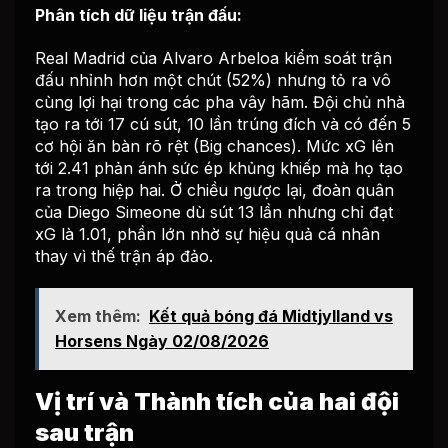
Phân tích dữ liệu trận đấu:
Real Madrid của Alvaro Arbeloa kiểm soát trận
đấu nhỉnh hơn một chút (52%) nhưng tỏ ra vô
cùng lợi hại trong các pha vây hãm. Đội chủ nhà
tạo ra tới 17 cú sút, 10 lần trúng đích và có đến 5
cơ hội ăn bàn rõ rệt (Big chances). Mức xG lên
tới 2.41 phản ánh sức ép khủng khiếp mà họ tạo
ra trong hiệp hai. Ở chiều ngược lại, đoàn quân
của Diego Simeone dù sút 13 lần nhưng chỉ đạt
xG là 1.01, phần lớn nhờ sự hiệu quả cá nhân
thay vì thế trận áp đảo.
Xem thêm:
Kết quả bóng đá Midtjylland vs
Horsens Ngày 02/08/2026
Vị trí và Thành tích của hai đội
sau trận