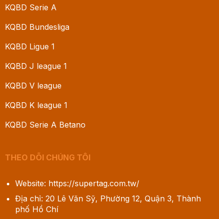
KQBD Serie A
KQBD Bundesliga
KQBD Ligue 1
KQBD J league 1
KQBD V league
KQBD K league 1
KQBD Serie A Betano
THEO DÕI CHÚNG TÔI
Website: https://supertag.com.tw/
Địa chỉ:
20 Lê Văn Sỹ, Phường 12, Quận 3, Thành
phố Hồ Chí