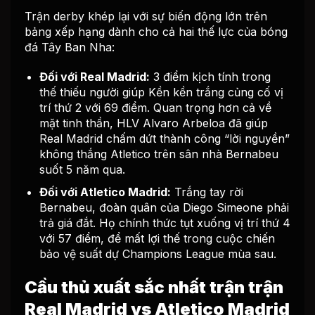
Trận derby khép lại với sự biến động lớn trên
bảng xếp hạng dành cho cả hai thế lực của bóng
đá Tây Ban Nha:
Đối với Real Madrid:
3 điểm kịch tính trong
thế thiếu người giúp Kền kền trắng củng cố vị
trí thứ 2 với 69 điểm. Quan trọng hơn cả về
mặt tinh thần, HLV Alvaro Arbeloa đã giúp
Real Madrid chấm dứt thành công “lời nguyền”
không thắng Atletico trên sân nhà Bernabeu
suốt 5 năm qua.
Đối với Atletico Madrid:
Trắng tay rời
Bernabeu, đoàn quân của Diego Simeone phải
trả giá đắt. Họ chính thức tụt xuống vị trí thứ 4
với 57 điểm, để mất lợi thế trong cuộc chiến
bảo vệ suất dự Champions League mùa sau.
Cầu thủ xuất sắc nhất trận trận
Real Madrid vs Atletico Madrid