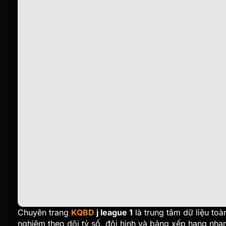
Chuyên trang
KQBD
j league 1
là trung tâm dữ liệu toà
nghiệm theo dõi tỷ số, đội hình và bảng xếp hạng nhan