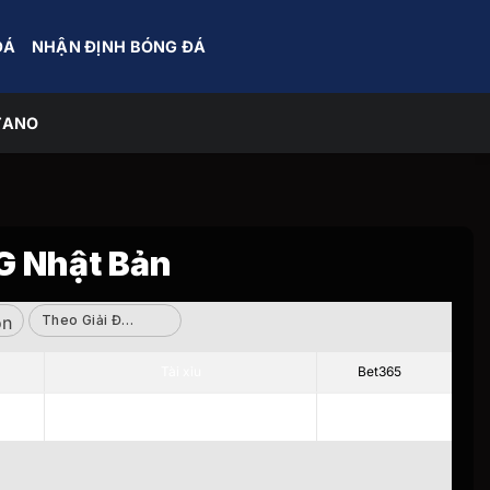
ĐÁ
NHẬN ĐỊNH BÓNG ĐÁ
ETANO
G Nhật Bản
Theo Giải Đấu
Tài/Xỉu
Tài xỉu
Bet365
Sbobet
ách
ách
Chủ
Chủ
Tỷ lệ
Tỷ lệ
Khách
Khách
Thông số
Thông số