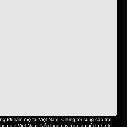
o người hâm mộ tại Việt Nam. Chúng tôi cung cấp trải
heo giờ Việt Nam. Nền tảng này xóa tan nỗi lo bỏ lỡ