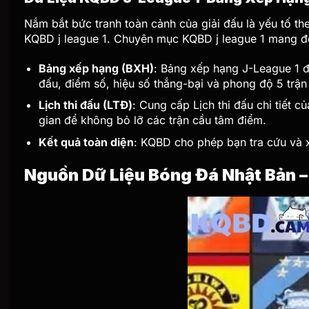
Nắm bắt bức tranh toàn cảnh của giải đấu là yếu tố th
KQBD j league 1. Chuyên mục KQBD j league 1 mang đến
Bảng xếp hạng (BXH)
: Bảng xếp hạng J-League 1 đư
đấu, điểm số, hiệu số thắng-bại và phong độ 5 trận
Lịch thi đấu (LTĐ)
: Cung cấp Lịch thi đấu chi tiết
gian để không bỏ lỡ các trận cầu tâm điểm.
Kết quả toàn diện
: KQBD cho phép bạn tra cứu và x
Nguồn Dữ Liệu Bóng Đá Nhật Bản –