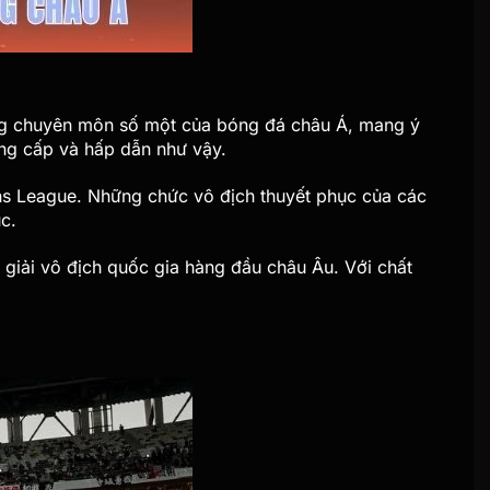
ợng chuyên môn số một của bóng đá châu Á, mang ý
ng cấp và hấp dẫn như vậy.
ons League. Những chức vô địch thuyết phục của các
c.
c giải vô địch quốc gia hàng đầu châu Âu. Với chất