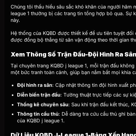
Chúng tôi thấu hiểu sâu sắc khó khăn của người hâm m
league 1 thường bị các trang tin tổng hợp bỏ qua. Sự k
này.
Hệ thống của KQBD được thiết kế để ưu tiên tuyệt đối c
được đồng bộ thẳng từ sân vận động theo thời gian th
Xem Thông Số Trận Đấu-Đội Hình Ra Sân
Tại chuyên trang KQBD j league 1, mỗi trận đấu không 
một bức tranh toàn cảnh, giúp bạn nắm bắt mọi khía c
Đội hình ra sân
: Cập nhật thông tin đội hình xuất p
Diễn biến trận đấu
: Tường thuật trực tiếp các sự ki
Thống kê chuyên sâu
: Sau khi trận đấu kết thúc, 
Thông tin cầu thủ
: Dễ dàng tra cứu cầu thủ ghi bàn
của KQBD j league 1.
Dữ Liệu KQBD J-League 1-Bảng Xếp Hạng