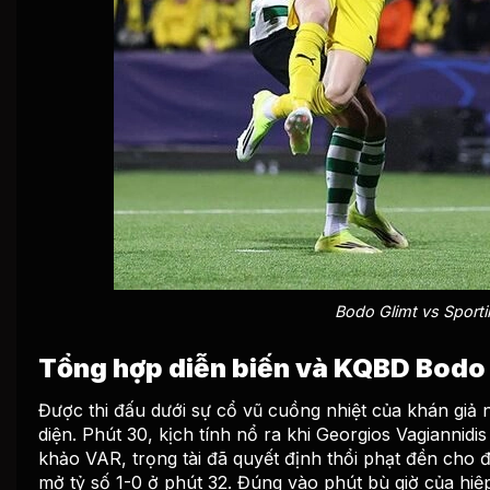
Bodo Glimt vs Sporti
Tổng hợp diễn biến và KQBD Bodo 
Được thi đấu dưới sự cổ vũ cuồng nhiệt của khán giả nh
diện. Phút 30, kịch tính nổ ra khi Georgios Vagiannid
khảo VAR, trọng tài đã quyết định thổi phạt đền cho
mở tỷ số 1-0 ở phút 32. Đúng vào phút bù giờ của hiệ