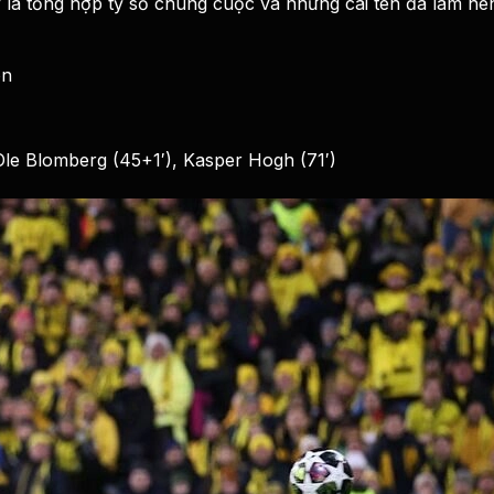
y là tổng hợp tỷ số chung cuộc và những cái tên đã làm nê
on
Ole Blomberg (45+1′), Kasper Hogh (71′)