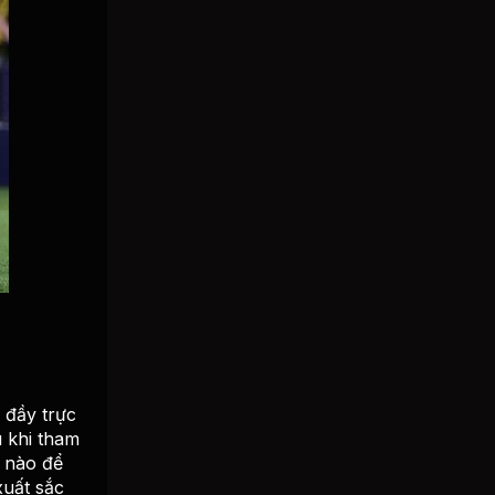
à đầy trực
u khi tham
m nào để
xuất sắc