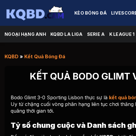
Bỏ
qua
KÈO BÓNG ĐÁ
LIVESCOR
nội
dung
NGOẠI HẠNG ANH
KQBD LA LIGA
SERIE A
K LEAGUE 1
KQBD
»
Kết Quả Bóng Đá
KẾT QUẢ BODO GLIMT 
Bodo Glimt 3-0 Sporting Lisbon thực sự là
kết quả bó
Uy từ chặng cuối vòng phân hạng liên tục chơi thăng
quãng thời gian tới.
Tỷ số chung cuộc và Danh sách ghi