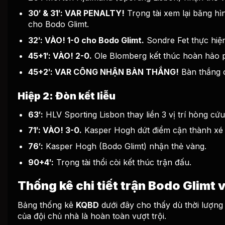
30′ & 31′: VAR PENALTY!
Trọng tài xem lại băng hì
cho Bodo Glimt.
32′: VÀO! 1-0 cho Bodo Glimt.
Sondre Fet thực hiệ
45+1′: VÀO! 2-0.
Ole Blomberg kết thúc hoàn hảo p
45+2′: VAR CÔNG NHẬN BÀN THẮNG!
Bàn thắng c
Hiệp 2: Đòn kết liễu
63′:
HLV Sporting Lisbon thay liền 3 vị trí hòng cứu
71′: VÀO! 3-0.
Kasper Hogh dứt điểm cận thành xé 
76′:
Kasper Hogh (Bodo Glimt) nhận thẻ vàng.
90+4′:
Trọng tài thổi còi kết thúc trận đấu.
Thống kê chi tiết trận Bodo Glimt 
Bảng thống kê
KQBD
dưới đây cho thấy dù thời lượn
của đội chủ nhà là hoàn toàn vượt trội.