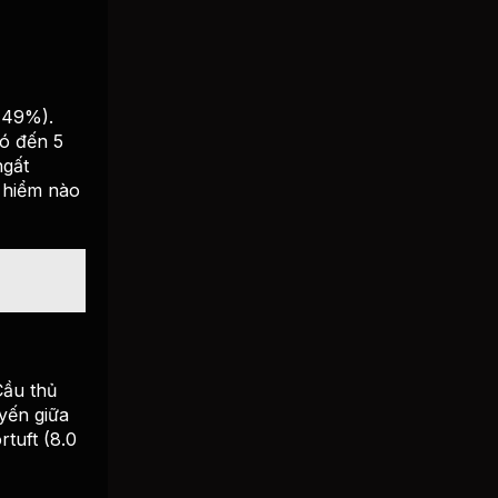
i 49%).
có đến 5
ngất
y hiểm nào
Cầu thủ
uyến giữa
rtuft (8.0