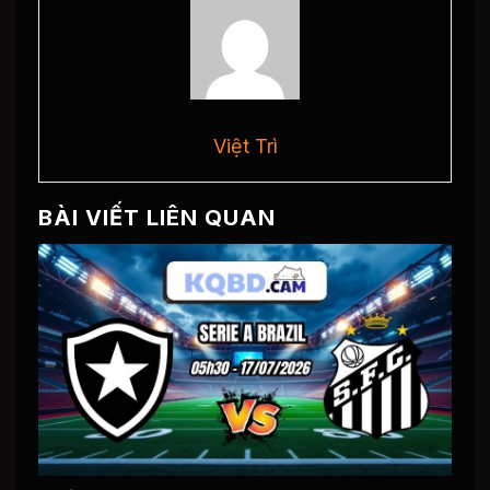
Việt Trì
BÀI VIẾT LIÊN QUAN