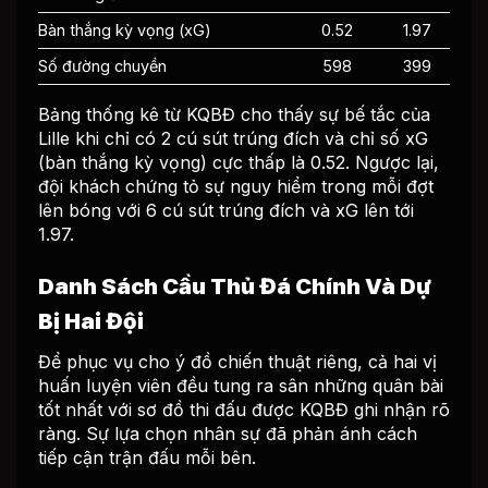
Bàn thắng kỳ vọng (xG)
0.52
1.97
Số đường chuyền
598
399
Bảng thống kê từ KQBĐ cho thấy sự bế tắc của
Lille khi chỉ có 2 cú sút trúng đích và chỉ số xG
(bàn thắng kỳ vọng) cực thấp là 0.52. Ngược lại,
đội khách chứng tỏ sự nguy hiểm trong mỗi đợt
lên bóng với 6 cú sút trúng đích và xG lên tới
1.97.
Danh Sách Cầu Thủ Đá Chính Và Dự
Bị Hai Đội
Để phục vụ cho ý đồ chiến thuật riêng, cả hai vị
huấn luyện viên đều tung ra sân những quân bài
tốt nhất với sơ đồ thi đấu được KQBĐ ghi nhận rõ
ràng. Sự lựa chọn nhân sự đã phản ánh cách
tiếp cận trận đấu mỗi bên.