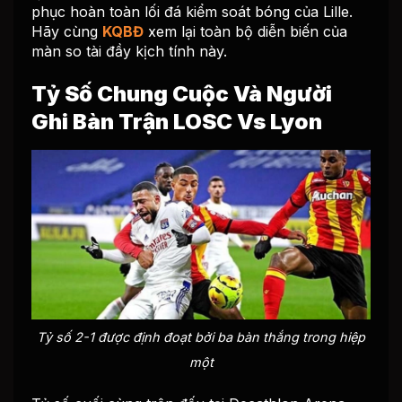
phục hoàn toàn lối đá kiểm soát bóng của Lille.
Hãy cùng
KQBĐ
xem lại toàn bộ diễn biến của
màn so tài đầy kịch tính này.
Tỷ Số Chung Cuộc Và Người
Ghi Bàn Trận LOSC Vs Lyon
Tỷ số 2-1 được định đoạt bởi ba bàn thắng trong hiệp
một