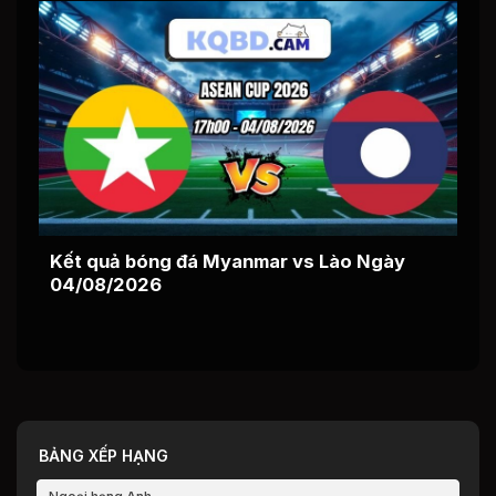
Kết quả bóng đá Myanmar vs Lào Ngày
04/08/2026
BẢNG XẾP HẠNG