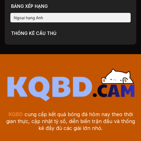
BẢNG XẾP HẠNG
Ngoại hạng Anh
THỐNG KÊ CẦU THỦ
KQBD
cung cấp kết quả bóng đá hôm nay theo thời
gian thực, cập nhật tỷ số, diễn biến trận đấu và thống
kê đầy đủ các giải lớn nhỏ.