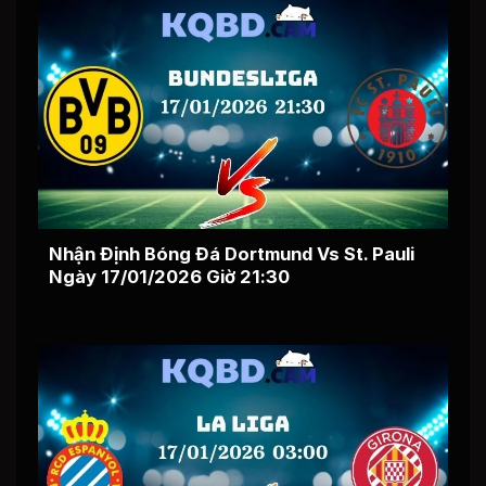
Nhận Định Bóng Đá Dortmund Vs St. Pauli
Ngày 17/01/2026 Giờ 21:30