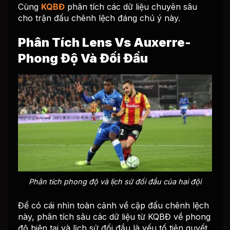
Cùng
KQBĐ
phân tích các dữ liệu chuyên sâu
cho trận đấu chênh lệch đáng chú ý này.
Phân Tích Lens Vs Auxerre-
Phong Độ Và Đối Đầu
Phân tích phong độ và lịch sử đối đầu của hai đội
Để có cái nhìn toàn cảnh về cặp đấu chênh lệch
này, phân tích sâu các dữ liệu từ KQBĐ về phong
độ hiện tại và lịch sử đối đầu là yếu tố tiên quyết.