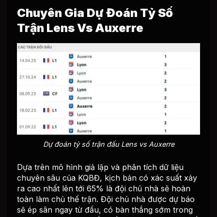
Chuyên Gia Dự Đoán Tỷ Số
Trận Lens Vs Auxerre
Dự đoán tỷ số trận đấu Lens vs Auxerre
Dựa trên mô hình giả lập và phân tích dữ liệu
chuyên sâu của KQBĐ, kịch bản có xác suất xảy
ra cao nhất lên tới 65% là đội chủ nhà sẽ hoàn
toàn làm chủ thế trận. Đội chủ nhà được dự báo
sẽ ép sân ngay từ đầu, có bàn thắng sớm trong