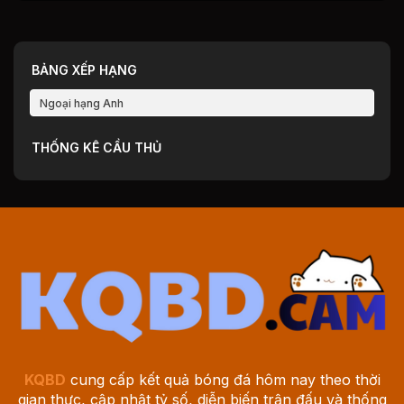
BẢNG XẾP HẠNG
Ngoại hạng Anh
THỐNG KÊ CẦU THỦ
KQBD
cung cấp kết quả bóng đá hôm nay theo thời
gian thực, cập nhật tỷ số, diễn biến trận đấu và thống