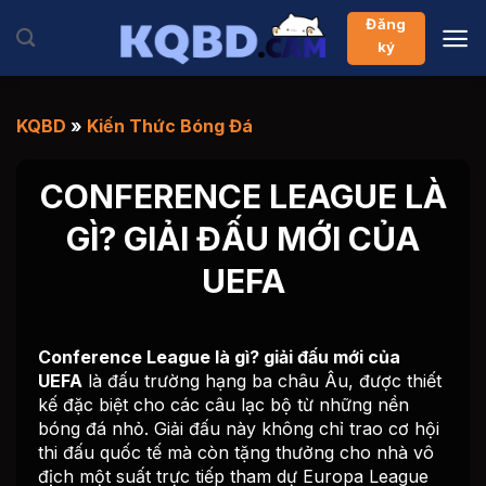
Bỏ
Đăng
qua
ký
nội
dung
KQBD
»
Kiến Thức Bóng Đá
CONFERENCE LEAGUE LÀ
GÌ? GIẢI ĐẤU MỚI CỦA
UEFA
Conference League là gì? giải đấu mới của
UEFA
là đấu trường hạng ba châu Âu, được thiết
kế đặc biệt cho các câu lạc bộ từ những nền
bóng đá nhỏ. Giải đấu này không chỉ trao cơ hội
thi đấu quốc tế mà còn tặng thưởng cho nhà vô
địch một suất trực tiếp tham dự Europa League