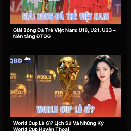
Giải Bóng Đá Trẻ Việt Nam: U19, U21, U23 –
Nền tảng ĐTQG
World Cup Là Gì? Lịch Sử Và Những Kỳ
World Cup Huyền Thoại