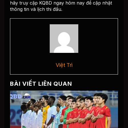
hãy truy cập KQBD ngay hôm nay để cập nhật
thông tin và lịch thi đấu.
Việt Trì
BÀI VIẾT LIÊN QUAN