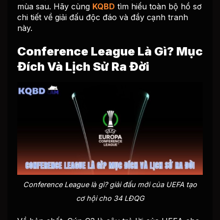
mùa sau. Hãy cùng
KQBD
tìm hiểu toàn bộ hồ sơ
chi tiết về giải đấu độc đáo và đầy cạnh tranh
này.
Conference League Là Gì? Mục
Đích Và Lịch Sử Ra Đời
Conference League là gì? giải đấu mới của UEFA tạo
cơ hội cho 34 LĐQG