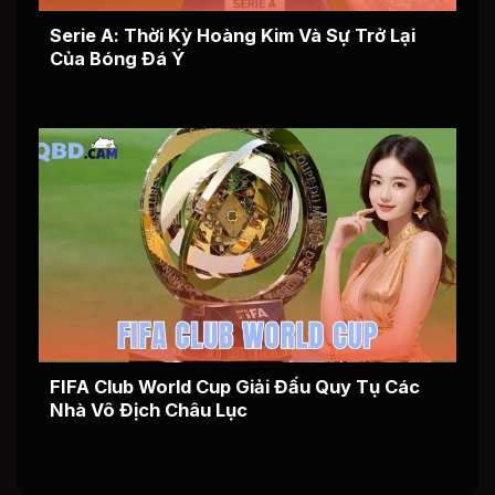
Serie A: Thời Kỳ Hoàng Kim Và Sự Trở Lại
Của Bóng Đá Ý
FIFA Club World Cup Giải Đấu Quy Tụ Các
Nhà Vô Địch Châu Lục