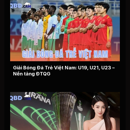
Giải Bóng Đá Trẻ Việt Nam: U19, U21, U23 –
Nền tảng ĐTQG