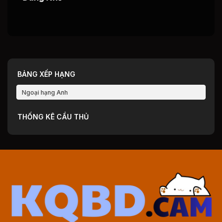
BẢNG XẾP HẠNG
Ngoại hạng Anh
THỐNG KÊ CẦU THỦ