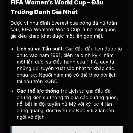
FIFA Women’s World Cup – Đấu
Trường Danh Giá Nhất
Được ví như đỉnh Everest của bóng đá nữ toàn
cầu, FIFA Women’s World Cup là nơi mọi quốc
gia đều khao khát được một lần góp mặt.
Lịch sử và Tần suất
: Giải đấu đầu tiên được tổ
chức vào năm 1991, diễn ra định kỳ 4 năm
một lần dưới sự điều hành của FIFA, quy tụ
những đội tuyển xuất sắc nhất từ khắp các
châu lục. Người hâm mộ có thể theo dõi lịch
thi đấu trên KQBD.
Các thế lực thống trị
: Lịch sử giải đấu đã
chứng kiến sự thống trị của các cường quốc,
nổi bật là đội tuyển nữ Mỹ với kỷ lục 4 lần
đăng quang; đội tuyển nữ Đức với 2 lần lên
ngôi vô địch.