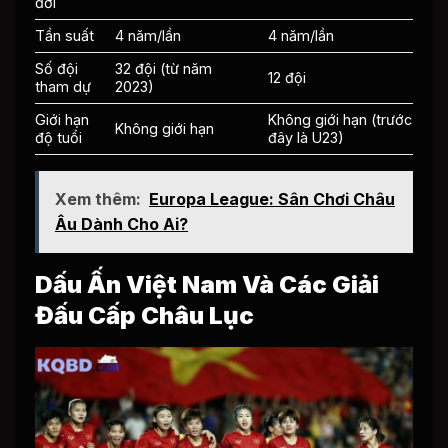
đời
Tần suất
4 năm/lần
4 năm/lần
Số đội
32 đội (từ năm
12 đội
tham dự
2023)
Giới hạn
Không giới hạn (trước
Không giới hạn
độ tuổi
đây là U23)
Xem thêm:
Europa League: Sân Chơi Châu
Âu Dành Cho Ai?
Dấu Ấn Việt Nam Và Các Giải
Đấu Cấp Châu Lục