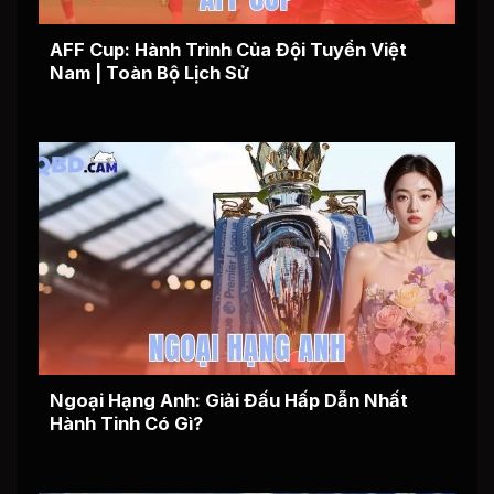
AFF Cup: Hành Trình Của Đội Tuyển Việt
Nam | Toàn Bộ Lịch Sử
Ngoại Hạng Anh: Giải Đấu Hấp Dẫn Nhất
Hành Tinh Có Gì?