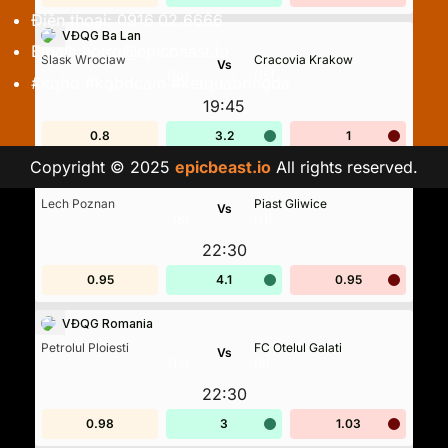
Điện thoại:
0916.02.6666
VĐQG Ba Lan
Email:
hotro@epicbeast.io
Slask Wroclaw
Cracovia Krakow
Vs
[10]
[15]
#kqbd #kqbdcam #ketquabongda
19:45
0.8
3.2
1
Copyright © 2025
epicbeast.io
All rights reserved.
Lech Poznan
Piast Gliwice
Vs
[6]
[11]
22:30
0.95
4.1
0.95
VĐQG Romania
Petrolul Ploiesti
FC Otelul Galati
Vs
[13]
[8]
22:30
0.98
3
1.03