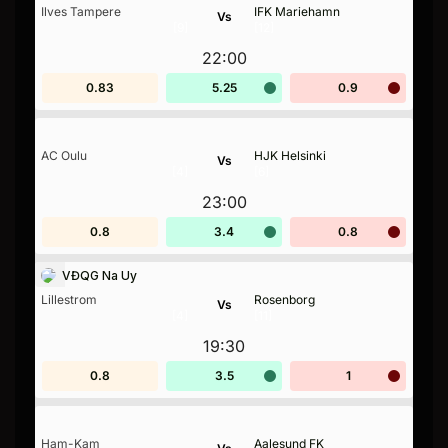
Sức mạnh của công cụ lịch thi đấu tại KQBD
Ilves Tampere
IFK Mariehamn
Vs
[9]
[12]
không chỉ nằm ở chất lượng thông tin mà còn ở
số lượng, với phạm vi bao phủ lịch thi đấu của
22:00
toàn bộ các giải hấp dẫn nhất hành tinh.
0.83
5.25
0.9
CHÂU
GIẢI ĐẤU TIÊU BIỂU
VÍ DỤ CẶP ĐẤU
LỤC
AC Oulu
HJK Helsinki
Vs
Manchester
[4]
[6]
Châu
La Liga, Champions
United vs
Âu
League, Premier League
23:00
Liverpool
0.8
3.4
0.8
J-League, AFC
Hà Nội FC vs
Châu Á
Champions League, V-
Hoàng Anh Gia
League
Lai
VĐQG Na Uy
Lillestrom
Rosenborg
Vs
Nam
Copa Libertadores,
Flamengo vs
[4]
[11]
Mỹ
VĐQG Brazil
Palmeiras
19:30
Cấp độ
World Cup, Euro, AFF
ĐT Việt Nam vs
ĐTQG
Cup
ĐT Thái Lan
0.8
3.5
1
Tiện Ích Mở Rộng-Cải Thiện
Ham-Kam
Aalesund FK