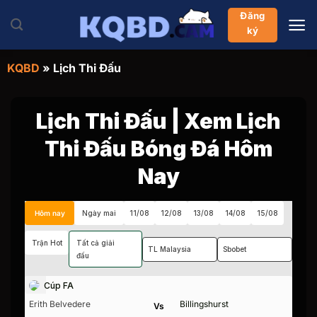
Bỏ
Đăng
qua
ký
nội
dung
KQBD
»
Lịch Thi Đấu
Lịch Thi Đấu | Xem Lịch
Thi Đấu Bóng Đá Hôm
Nay
Hôm nay
Hôm nay
Ngày mai
Ngày mai
11/08
11/08
12/08
12/08
13/08
13/08
14/08
14/08
15/08
Trận Hot
Trận Hot
Tất cả giải
TL Malaysia
Sbobet
Giải đấu
TL Malaysia
Sbobet
đấu
HDP
1X2
Tài xỉu
Cúp FA
Erith Belvedere
Billingshurst
Vs