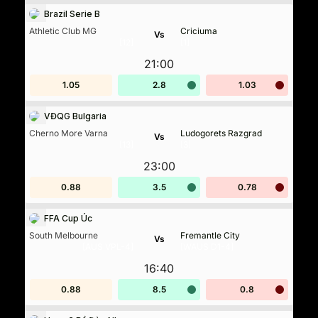
Brazil Serie B
Athletic Club MG
Criciuma
Vs
[12]
[1]
21:00
1.05
2.8
1.03
VĐQG Bulgaria
Cherno More Varna
Ludogorets Razgrad
Vs
[13]
[3]
23:00
0.88
3.5
0.78
FFA Cup Úc
South Melbourne
Fremantle City
Vs
[AUS VPL-4]
[WAUS D1-4]
16:40
0.88
8.5
0.8