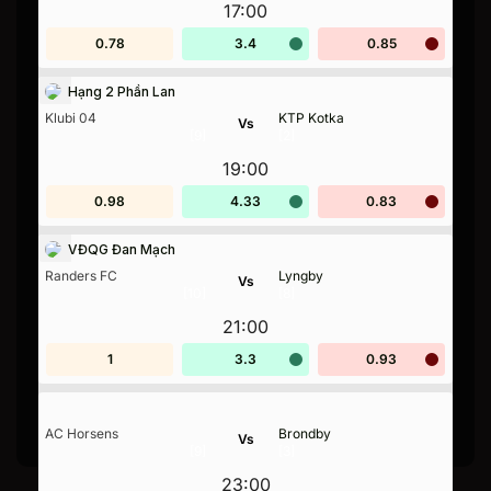
17:00
Chuyên trang không chỉ cung cấp thông tin “khi
0.78
3.4
0.85
nào” và “ở đâu”, mà còn trả lời câu hỏi “cái gì sẽ
diễn ra?” để hoàn thiện toàn bộ thông tin xoay
Hạng 2 Phần Lan
quanh lịch thi đấu của mình. Bên cạnh mỗi trận
Klubi 04
KTP Kotka
Vs
trong lịch thi đấu, bạn sẽ tìm thấy các liên kết trực
[9]
[2]
tiếp dẫn đến những bài phân tích chuyên sâu và
19:00
soi kèo cược.
0.98
4.33
0.83
Lời Kết
VĐQG Đan Mạch
Lịch thi đấu
được xây dựng với ba giá trị cốt yếu:
Randers FC
Lyngby
Vs
cung cấp thông tin chính xác, toàn diện về mọi
[10]
[8]
giải đấu và tiện lợi. Với dữ liệu cập nhật theo thời
21:00
gian thực và thông tin kênh phát sóng tích hợp,
1
3.3
0.93
bạn sẽ luôn ở thế chủ động tuyệt đối. Hãy sử
dụng ngay công cụ từ KQBD để làm chủ kế hoạch
của mình và không bỏ lỡ bất kỳ khoảnh khắc nào.
AC Horsens
Brondby
Vs
[9]
[3]
23:00