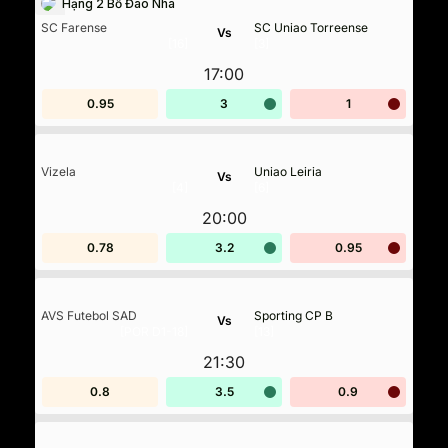
Hạng 2 Bồ Đào Nha
SC Farense
SC Uniao Torreense
Vs
[16]
[3]
17:00
0.95
3
1
Vizela
Uniao Leiria
Vs
[4]
[6]
20:00
0.78
3.2
0.95
AVS Futebol SAD
Sporting CP B
Vs
[POR D1-18]
[13]
21:30
0.8
3.5
0.9