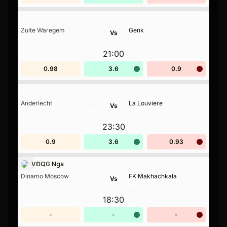
thống của ban tổ chức giải, chẳng hạn như
Premier League, La Liga hay FIFA.
Zulte Waregem
Genk
Vs
Khi sử dụng công cụ lịch thi đấu, bạn sẽ nhận
[13]
[7]
được thông tin chi tiết bao gồm ngày, giờ thi đấu
21:00
đã được chuyển đổi sang múi giờ Việt Nam, tên
0.98
3.6
0.9
sân vận động chính thức, và thông tin sân nhà,
sân khách rõ ràng.
Anderlecht
La Louviere
Vs
Ưu Điểm Giao Diện: Bố Cục Khoa Học
[6]
[15]
Và Dễ Sử Dụng
23:30
0.9
3.6
0.93
Thông tin dù chính xác đến đâu cũng trở nên vô
nghĩa nếu người dùng không thể tiếp cận dễ dàng
VĐQG Nga
và nhanh chóng. Chính vì vậy, lịch thi đấu của
KQBD được xây dựng với triết lý đặt trải nghiệm
Dinamo Moscow
FK Makhachkala
Vs
[13]
[5]
người dùng (UX) làm trọng tâm, sở hữu một thiết
kế trực quan và bố cục khoa học.
18:30
-
-
-
Bộ lọc thông minh
: Cho phép người dùng lọc