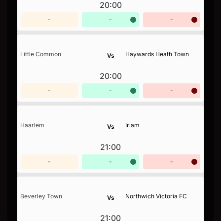
20:00
-
-
-
Little Common
Haywards Heath Town
Vs
20:00
-
-
-
Haarlem
Irlam
Vs
21:00
-
-
-
Beverley Town
Northwich Victoria FC
Vs
Lịch thi đấu
là công cụ quản lý thời gian biểu
21:00