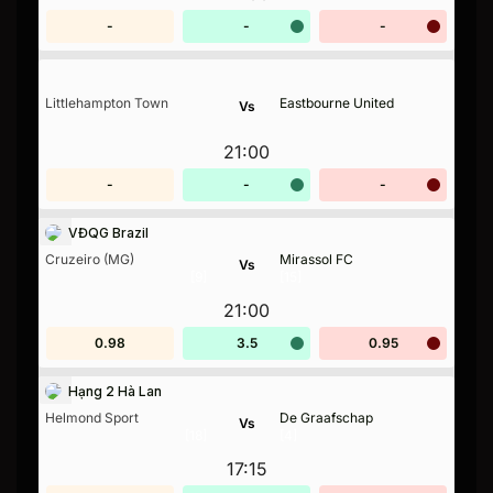
bóng đá toàn diện, giúp người hâm mộ không bỏ
lỡ bất kỳ trận cầu nào. Chuyên mục này đảm bảo
-
-
-
thông tin chuẩn xác về ngày giờ, sân bãi và được
đồng bộ trực tiếp từ các giải đấu lớn. Hãy chủ
động sắp xếp công việc và kế hoạch cá nhân của
Littlehampton Town
Eastbourne United
Vs
mình với công cụ hữu ích từ
KQBD
ngay hôm nay.
21:00
Lịch Thi Đấu Kqbd: Xem Giờ-
-
-
-
Ngày-Sân Bãi Chính Xác
VĐQG Brazil
Cruzeiro (MG)
Mirassol FC
Vs
[9]
[15]
21:00
0.98
3.5
0.95
Hạng 2 Hà Lan
Helmond Sport
De Graafschap
Vs
[18]
[4]
17:15
Lịch thi đấu KQBD đảm bảo chính xác từ nguồn tin