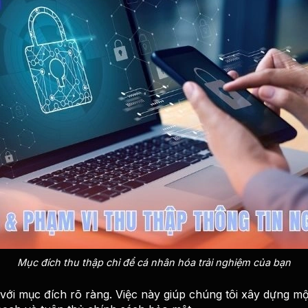
Mục đích thu thập chỉ để cá nhân hóa trải nghiệm của bạn
m với mục đích rõ ràng. Việc này giúp chúng tôi xây dựng m