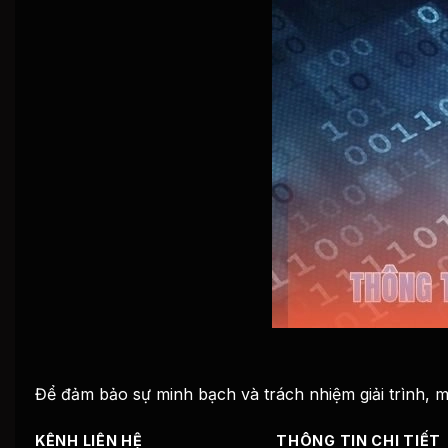
Để đảm bảo sự minh bạch và trách nhiệm giải trình, m
KÊNH LIÊN HỆ
THÔNG TIN CHI TIẾT