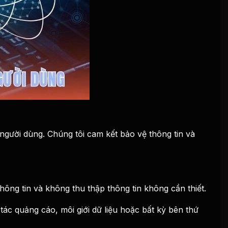
người dùng. Chúng tôi cam kết bảo vệ thông tin và
hông tin và không thu thập thông tin không cần thiết.
tác quảng cáo, môi giới dữ liệu hoặc bất kỳ bên thứ