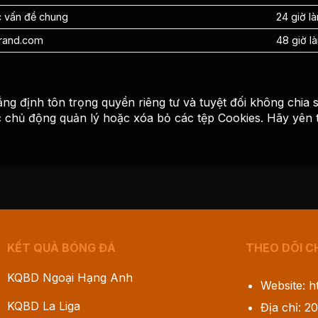
c vấn đề chung
24 giờ l
rand.com
48 giờ l
ẳng định tôn trọng quyền riêng tư và tuyệt đối không chia 
c chủ động quản lý hoặc xóa bỏ các tệp Cookies. Hãy yên 
KẾT QUẢ BÓNG ĐÁ
THEO DÕI C
KQBD Ngoại Hạng Anh
Website: h
KQBD La Liga
Địa chỉ:
20