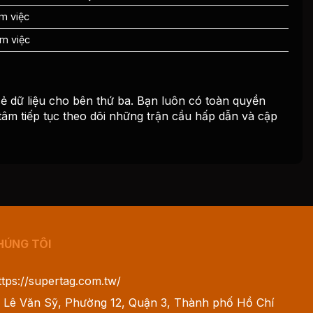
àm việc
àm việc
sẻ dữ liệu cho bên thứ ba. Bạn luôn có toàn quyền
tâm tiếp tục theo dõi những trận cầu hấp dẫn và cập
HÚNG TÔI
ttps://supertag.com.tw/
 Lê Văn Sỹ, Phường 12, Quận 3, Thành phố Hồ Chí