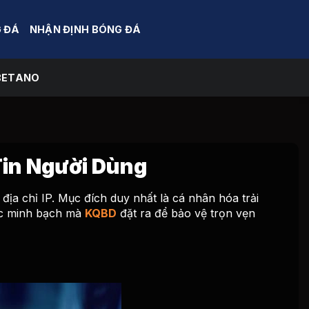
G ĐÁ
NHẬN ĐỊNH BÓNG ĐÁ
 BETANO
Tin Người Dùng
địa chỉ IP. Mục đích duy nhất là cá nhân hóa trải
tắc minh bạch mà
KQBD
đặt ra để bảo vệ trọn vẹn