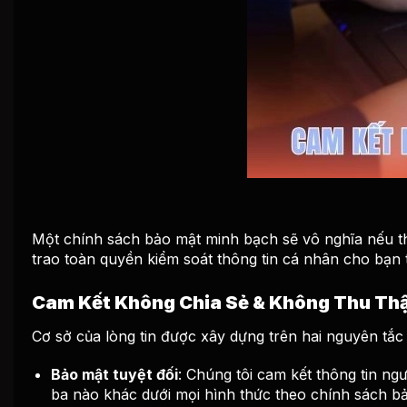
Một chính sách bảo mật minh bạch sẽ vô nghĩa nếu th
trao toàn quyền kiểm soát thông tin cá nhân cho bạn
Cam Kết Không Chia Sẻ & Không Thu Th
Cơ sở của lòng tin được xây dựng trên hai nguyên tắc 
Bảo mật tuyệt đối
: Chúng tôi cam kết thông tin ng
ba nào khác dưới mọi hình thức theo chính sách b