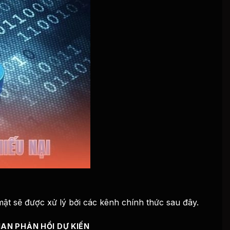
ật sẽ được xử lý bởi các kênh chính thức sau đây.
IAN PHẢN HỒI DỰ KIẾN