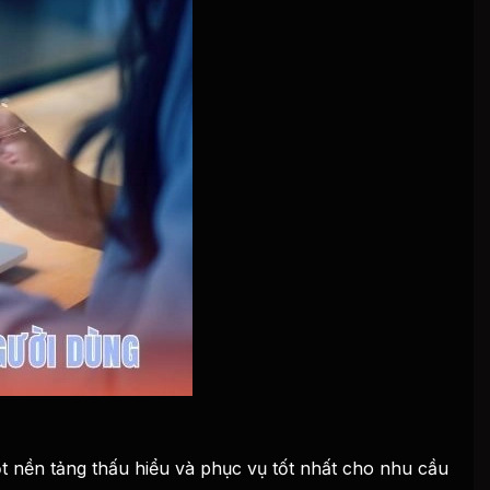
ột nền tảng thấu hiểu và phục vụ tốt nhất cho nhu cầu