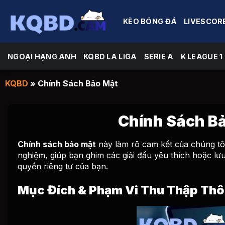
Bỏ
qua
KÈO BÓNG ĐÁ
LIVESCOR
nội
dung
NGOẠI HẠNG ANH
KQBD LA LIGA
SERIE A
K LEAGUE 1
KQBD
»
Chính Sách Bảo Mật
Chính Sách Bả
Chính sách bảo mật
này làm rõ cam kết của chúng tôi 
nghiệm, giúp bạn ghim các giải đấu yêu thích hoặc lư
quyền riêng tư của bạn.
Mục Đích & Phạm Vi Thu Thập Thô